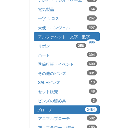
電気製品
64
十字 クロス
267
天使・エンジェル
457
アルファベット・文字・数字
986
リボン
258
ハート
394
季節行事・イベント
600
その他のピンズ
891
SALEピンズ
13
セット販売
48
ピンズの留め具
3
ブローチ
2484
アニマルブローチ
502
花・フラワー・植物
165