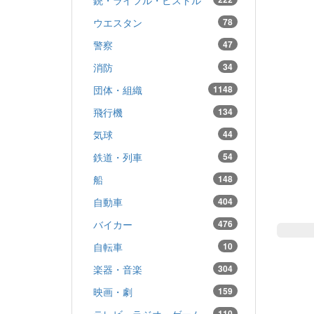
ウエスタン
78
警察
47
消防
34
団体・組織
1148
飛行機
134
気球
44
鉄道・列車
54
船
148
自動車
404
バイカー
476
自転車
10
楽器・音楽
304
映画・劇
159
テレビ・ラジオ・ゲーム
110