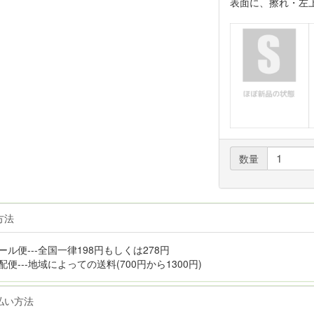
表面に、擦れ・左
数量
方法
ール便---全国一律198円もしくは278円
配便---地域によっての送料(700円から1300円)
払い方法