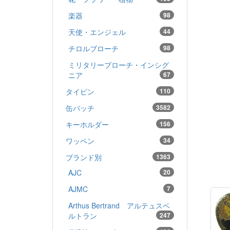
楽器
98
天使・エンジェル
44
チロルブローチ
98
ミリタリーブローチ・インシグ
ニア
67
タイピン
110
缶バッチ
3582
キーホルダー
156
ワッペン
34
ブランド別
1363
AJC
20
AJMC
7
Arthus Bertrand アルテュスベ
ルトラン
247