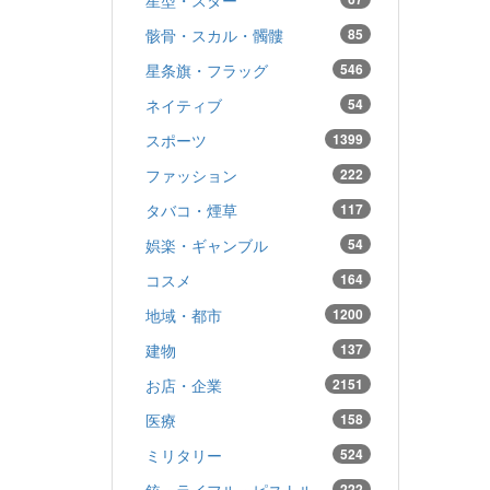
骸骨・スカル・髑髏
85
星条旗・フラッグ
546
ネイティブ
54
スポーツ
1399
ファッション
222
タバコ・煙草
117
娯楽・ギャンブル
54
コスメ
164
地域・都市
1200
建物
137
お店・企業
2151
医療
158
ミリタリー
524
銃・ライフル・ピストル
222