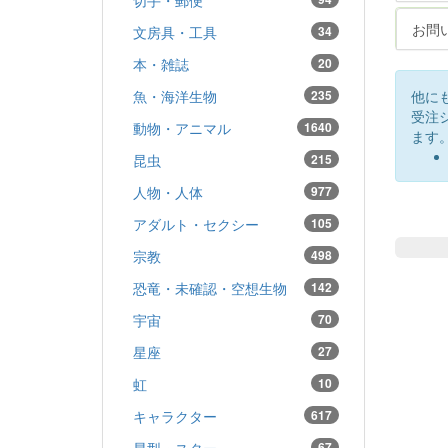
お問
文房具・工具
34
本・雑誌
20
他に
魚・海洋生物
235
受注
動物・アニマル
1640
ます
昆虫
215
人物・人体
977
アダルト・セクシー
105
宗教
498
恐竜・未確認・空想生物
142
宇宙
70
星座
27
虹
10
キャラクター
617
星型・スター
67