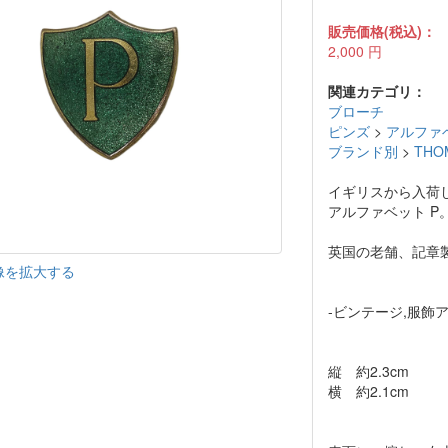
販売価格(税込)：
2,000
円
関連カテゴリ：
ブローチ
ピンズ
>
アルファ
ブランド別
>
THO
イギリスから入荷
アルファベット P
英国の老舗、記章製造ブ
像を拡大する
-ビンテージ,服飾
縦 約2.3cm
横 約2.1cm