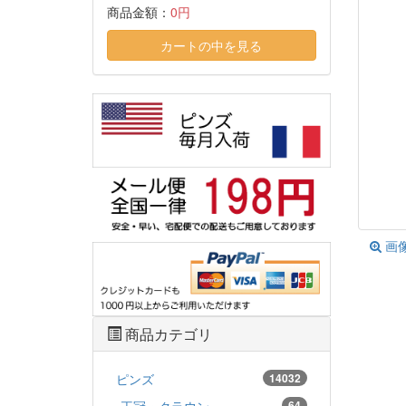
商品金額：
0円
カートの中を見る
画
商品カテゴリ
ピンズ
14032
王冠・クラウン
64