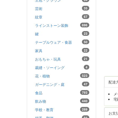
芸術
35
紋章
67
ラインストーン装飾
696
鍵
23
テーブルウェア・食器
50
家具
22
おもちゃ・玩具
21
裁縫・ソーイング
4
花・植物
523
配達
ガーデニング・庭
47
食品
793
メ
宅
飲み物
440
学校・教育
289
お支
切手・郵便
94