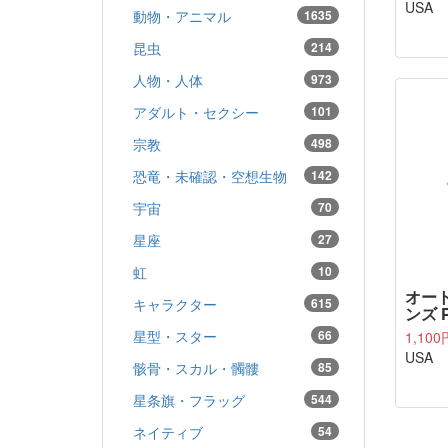
USA
動物・アニマル
1635
昆虫
214
人物・人体
973
アダルト・セクシー
101
宗教
498
恐竜・未確認・空想生物
142
宇宙
70
星座
27
虹
10
オート
キャラクター
615
ンズ P
星型・スター
66
1,100
USA
骸骨・スカル・髑髏
85
星条旗・フラッグ
544
ネイティブ
54