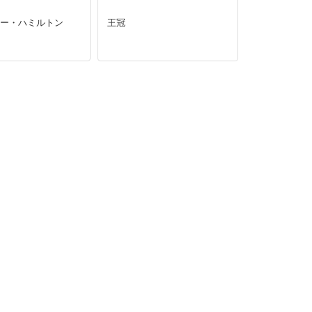
ボビー・ハミルトン
王冠
祈る天使