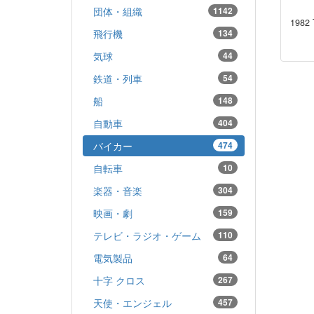
団体・組織
1142
198
飛行機
134
気球
44
鉄道・列車
54
船
148
自動車
404
バイカー
474
自転車
10
楽器・音楽
304
映画・劇
159
テレビ・ラジオ・ゲーム
110
電気製品
64
十字 クロス
267
天使・エンジェル
457