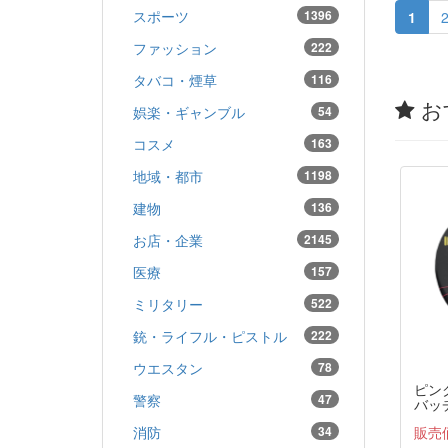
スポーツ
1396
1
ファッション
222
タバコ・煙草
116
お
娯楽・ギャンブル
54
コスメ
163
地域・都市
1198
建物
136
お店・企業
2145
医療
157
ミリタリー
522
銃・ライフル・ピストル
222
ウエスタン
78
ピン
警察
47
バッチ
ージ
販売
消防
34