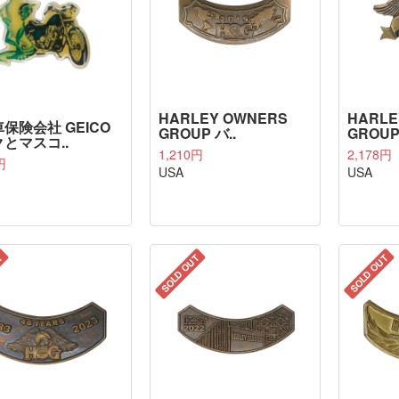
HARLEY OWNERS
HARLE
保険会社 GEICO
GROUP バ..
GROUP
とマスコ..
1,210円
2,178円
円
USA
USA
T
SOLD OUT
SOLD OUT