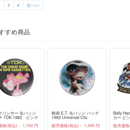
2
3
4
次へ>>
すすめ商品
クパンサー 缶バッジ
映画 E.T. 缶バッジ バッチ
Bally H
 TDK 1982 ビンテ
1982 Universal City
カー ピ
Studios, Inc.
ルトン 1
価格(税込)：
1,760 円
販売価格(税込)：
1,595 円
販売価格