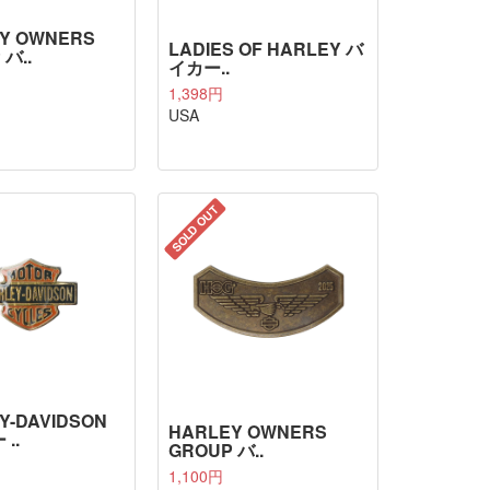
Y OWNERS
LADIES OF HARLEY バ
 バ..
イカー..
1,398円
USA
SOLD OUT
Y-DAVIDSON
HARLEY OWNERS
..
GROUP バ..
1,100円