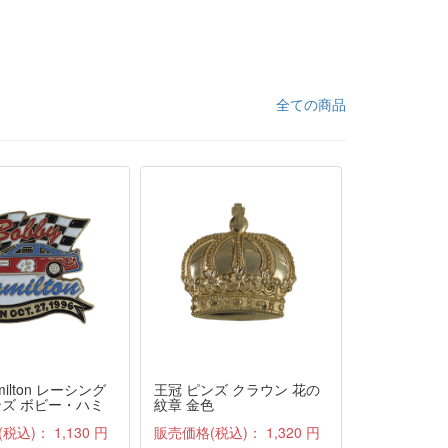
全ての商品
amilton レーシング
王冠 ピンズ クラウン 花の
祈る天使 ピ
ンズ ボビー・ハミ
紋章 金色
ル 留め具付
996 留め具付き
(税込)：
1,130 円
販売価格(税込)：
1,320 円
販売価格(税