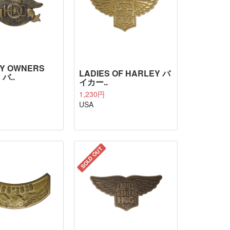
Y OWNERS
LADIES OF HARLEY バ
 バ..
イカー..
1,230円
USA
SOLD OUT