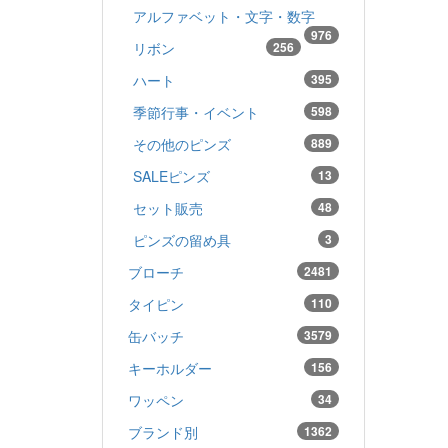
アルファベット・文字・数字
976
リボン
256
ハート
395
季節行事・イベント
598
その他のピンズ
889
SALEピンズ
13
セット販売
48
ピンズの留め具
3
ブローチ
2481
タイピン
110
缶バッチ
3579
キーホルダー
156
ワッペン
34
ブランド別
1362