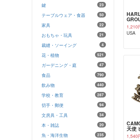
鍵
23
HAR
テーブルウェア・食器
50
GROU
家具
22
1,210
USA
おもちゃ・玩具
21
裁縫・ソーイング
4
花・植物
521
ガーデニング・庭
47
食品
790
飲み物
440
学校・教育
287
切手・郵便
94
文房具・工具
34
CAM
本・雑誌
20
天使 ピ
魚・海洋生物
235
1,540