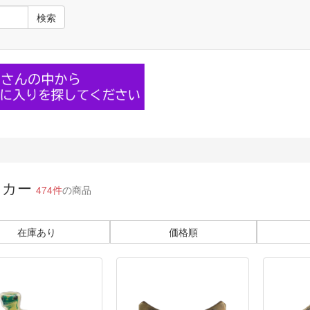
検索
イカー
474件
の商品
在庫あり
価格順