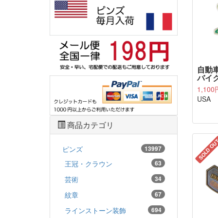
自動車
バイク
1,100
USA
商品カテゴリ
SOLD OU
ピンズ
13997
王冠・クラウン
63
芸術
34
紋章
67
ラインストーン装飾
694