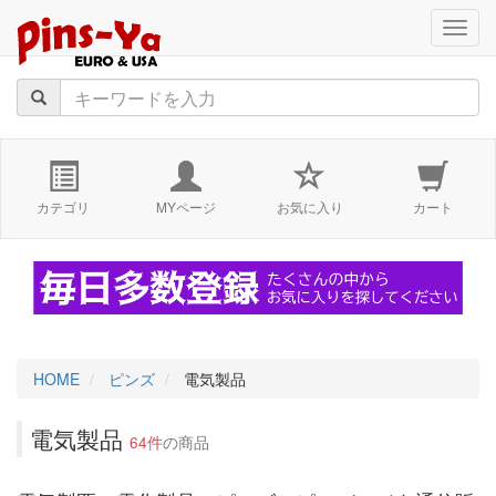
navig
カテゴリ
MYページ
お気に入り
カート
HOME
ピンズ
電気製品
電気製品
64件
の商品