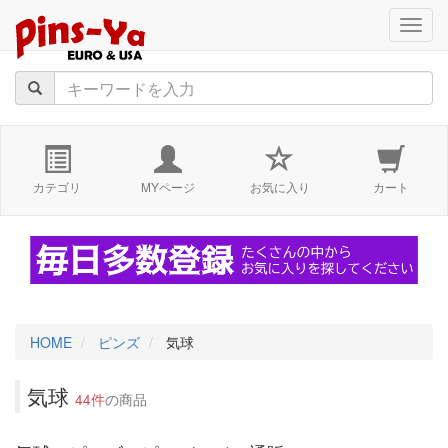
navig
カテゴリ
MYページ
お気に入り
カート
HOME
ピンズ
気球
気球
44件
の商品