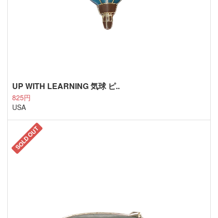
UP WITH LEARNING 気球 ピ..
825円
USA
SOLD OUT