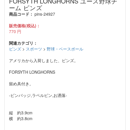
FORSYTH LONGHORNS ユース野球チ
ーム ピンズ
商品コード：
pins-24927
販売価格(税込)：
770
円
関連カテゴリ：
ピンズ
>
スポーツ
>
野球・ベースボール
アメリカから入荷しました、ピンズ。
FORSYTH LONGHORNS
留め具付き。
-ピンバッジ,ラペルピン,お洒落-
縦 約3.9cm
横 約3.8cm